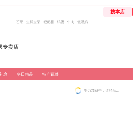
芒果
生鲜企采
粑粑柑
鸡蛋
牛肉
低温奶
果专卖店
礼盒
冬日精品
特产蔬菜
努力加载中，请稍后...